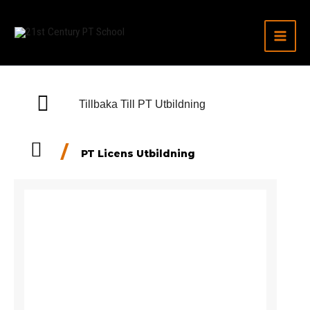
Hoppa
till
innehåll
Tillbaka Till PT Utbildning
/
PT Licens Utbildning