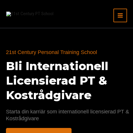
Hoppa
till
innehåll
21st Century Personal Training School
Bli Internationell
Licensierad PT &
Kostrådgivare
Starta din karriär som internationell licensierad PT &
Kostrådgivare