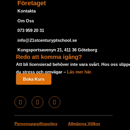
Företaget
Kontakta
Om Oss
073 959 20 31
info@21stcenturyptschool.se
Kungsportsavenyn 21, 411 36 Göteborg
Redo att komma igång?
Att bli licensierad behöver inte vara svårt. Hos oss slipp
du stress och omvägar –
Läs mer här.
Boka Kurs
F
I
T
a
n
u
c
s
m
e
t
b
Personuppgiftspolicy
Allmänna Villkor
b
a
l