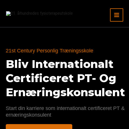
Gå
til
indhold
21st Century Personlig Træningsskole
Bliv Internationalt
Certificeret PT- Og
Ernæringskonsulent
Start din karriere som internationalt certificeret PT &
ernæringskonsulent