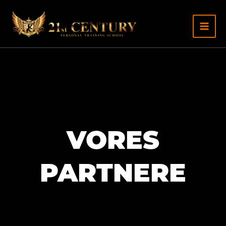
Gå
til
indhold
VORES
PARTNERE