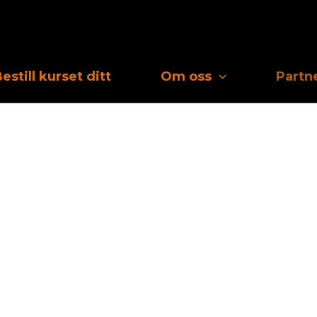
estill kurset ditt
Om oss
Partn