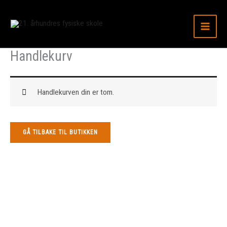
Hopp
til
innhold
Handlekurv
Handlekurven din er tom.
GÅ TILBAKE TIL BUTIKKEN