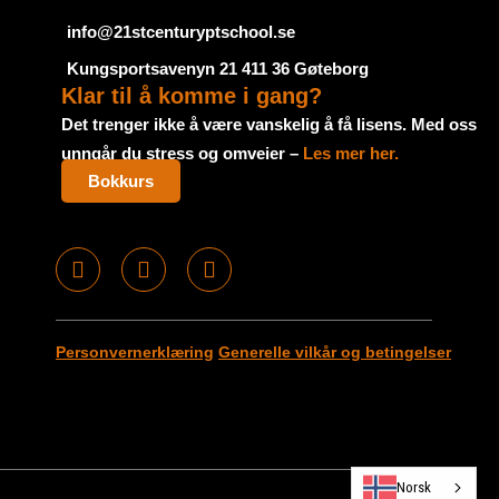
info@21stcenturyptschool.se
Kungsportsavenyn 21 411 36 Gøteborg
Klar til å komme i gang?
Det trenger ikke å være vanskelig å få lisens. Med oss ​​
unngår du stress og omveier –
Les mer her.
Bokkurs
F
I
T
a
n
u
c
s
m
e
t
b
Personvernerklæring
Generelle vilkår og betingelser
b
a
l
o
g
r
o
r
k
a
m
Norsk