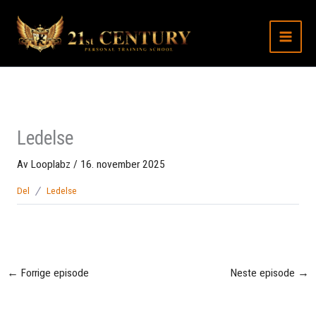
Hopp
til
innhold
Ledelse
Av
Looplabz
/
16. november 2025
Del
Ledelse
←
Forrige episode
Neste episode
→