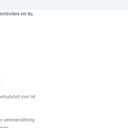
 kontrollera om du;
t
erhudsfett över tid
ns sammansättning
jning