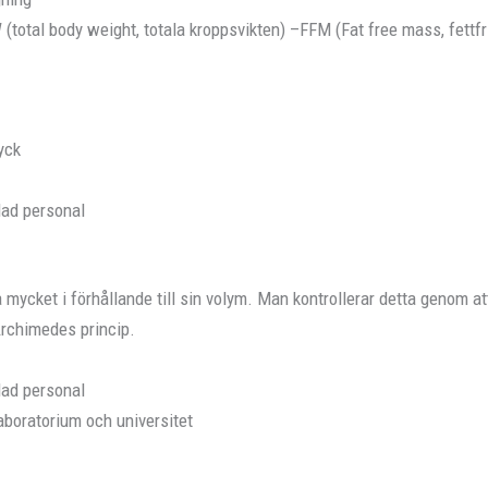
total body weight, totala kroppsvikten) –FFM (Fat free mass, fettfri
yck
dad personal
a mycket i förhållande till sin volym. Man kontrollerar detta genom a
Archimedes princip.
dad personal
aboratorium och universitet
r