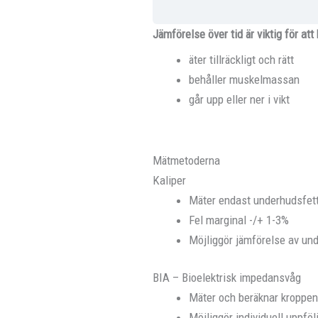
Jämförelse över tid är viktig för att
äter tillräckligt och rätt
behåller muskelmassan
går upp eller ner i vikt
Mätmetoderna
Kaliper
Mäter endast underhudsfet
Fel marginal -/+ 1-3%
Möjliggör jämförelse av und
BIA – Bioelektrisk impedansvåg
Mäter och beräknar kroppe
Möjliggör individuell uppföl