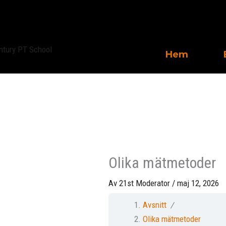
Hoppa
till
innehåll
Hem
Olika mätmetoder
Av
21st Moderator
/
maj 12, 2026
Avsnitt
Olika mätmetoder