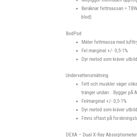
Beräknar fettmassan = TBW (
blod)
BodPod
Mäter fettmassa med lufttr
Fel marginal +/- 0,5-1%
Dyr metod som kräver utbil
Undervattensmätning
Fett och muskler väger olik
tränger undan.. Bygger på 
Felmarginal +/- 0,5-1%
Dyr metod som kräver utbil
Finns oftast på forskningsl
DEXA – Dual X-Ray Absorptiomete