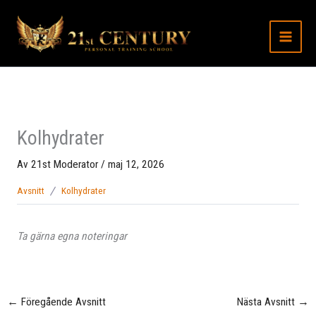
Hoppa
till
innehåll
Kolhydrater
Av
21st Moderator
/
maj 12, 2026
Avsnitt
Kolhydrater
Ta gärna egna noteringar
←
Föregående Avsnitt
Nästa Avsnitt
→