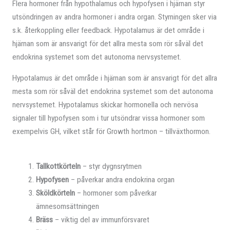
Flera hormoner från hypothalamus och hypofysen i hjärnan styr
utsöndringen av andra hormoner i andra organ. Styrningen sker via
s.k. återkoppling eller feedback. Hypotalamus är det område i
hjärnan som är ansvarigt för det allra mesta som rör såväl det
endokrina systemet som det autonoma nervsystemet.
Hypotalamus är det område i hjärnan som är ansvarigt för det allra
mesta som rör såväl det endokrina systemet som det autonoma
nervsystemet. Hypotalamus skickar hormonella och nervösa
signaler till hypofysen som i tur utsöndrar vissa hormoner som
exempelvis GH, vilket står för Growth hortmon – tillväxthormon.
Tallkottkörteln
– styr dygnsrytmen
Hypofysen
– påverkar andra endokrina organ
Sköldkörteln
– hormoner som påverkar
ämnesomsättningen
Bräss
– viktig del av immunförsvaret