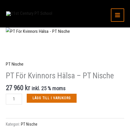
Hoppa
till
innehåll
PT
För
Kvinnors
Hälsa
-
PT Nische
PT
PT För Kvinnors Hälsa – PT Nische
Nische
mängd
27 960
kr
inkl. 25 % moms
LÄGG TILL I VARUKORG
Kategori:
PT Nische