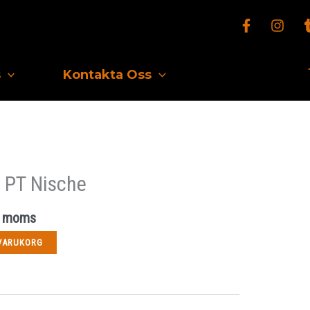
s
Kontakta Oss
– PT Nische
 % moms
 VARUKORG