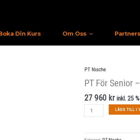
Boka Din Kurs
Om Oss
Partner
PT
För
Senior
PT Nische
-
PT För Senior 
PT
Nische
27 960
kr
inkl. 25
mängd
LÄGG TILL I
Kategori:
PT Nische