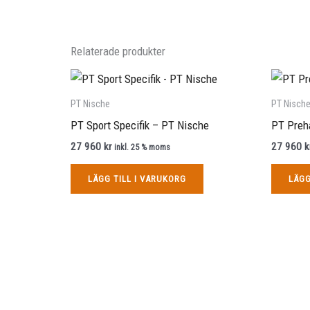
Relaterade produkter
PT Nische
PT Nisch
PT Sport Specifik – PT Nische
PT Preh
27 960
kr
27 960
k
inkl. 25 % moms
LÄGG TILL I VARUKORG
LÄGG