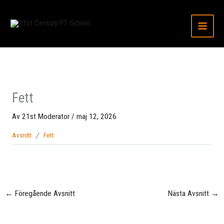
Hoppa
till
innehåll
Fett
Av
21st Moderator
/
maj 12, 2026
Avsnitt
Fett
←
Föregående Avsnitt
Nästa Avsnitt
→