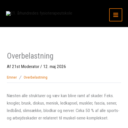
Gå
til
indhold
Overbelastning
Af
21st Moderator
/
12. maj 2026
Emner
Overbelastning
Næsten alle strukturer og væv kan blive ramt af skader. F.eks.
knogler, brusk, diskus, menisk, ledkapsel, muskler, fascia, sener,
ledbånd, slimsække, blodkar og nerver. Cirka 50 % af alle sports-
og arbejdsskader er relateret til muskel-sene-komplekset.