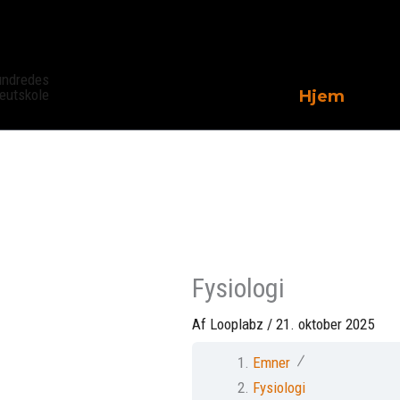
Gå
til
indhold
Hjem
Fysiologi
Af
Looplabz
/
21. oktober 2025
Emner
Fysiologi