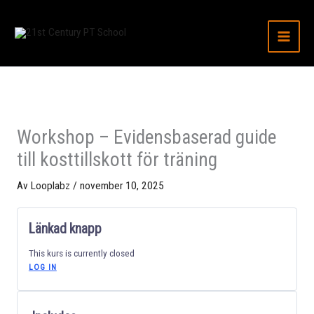
Avsnitt
EN
FÖRSTÅ
Hoppa
DJUPDYKN
DOSERING
till
I
TIMING,
innehåll
MEKANISM
ABSORPTI
OCH
OCH
EFFEKTER
SYNERGIS
EFFEKTER
Workshop – Evidensbaserad guide
till kosttillskott för träning
Av
Looplabz
/
november 10, 2025
Länkad knapp
This kurs is currently closed
LOG IN