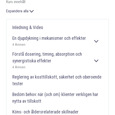
Kurs innehåll
Expandera alla
Inledning & Video
En djupdykning i mekanismer och effekter
E
4 Ämnen
X
P
Förstå dosering, timing, absorption och
A
synergistiska effekter
E
N
4 Ämnen
X
D
P
E
Reglering av kosttillskott, säkerhet och oberoende
A
R
N
A
tester
D
E
Bedöm behov: när (och om) klienter verkligen har
R
nytta av tillskott
A
Köns- och åldersrelaterade skillnader