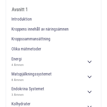
Avsnitt 1
Introduktion
Kroppens innehåll av näringsämnen
Kroppssammansättning
Olika mätmetoder
Energi
E
4 Ämnen
X
P
Matspjälkningssystemet
A
E
8 Ämnen
N
X
D
P
Endokrina Systemet
E
A
E
3 Ämnen
R
N
X
A
D
P
Kolhydrater
E