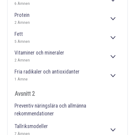
A
E
6 Ämnen
R
N
X
A
D
P
Protein
E
A
E
2 Ämnen
R
N
X
A
D
P
Fett
E
A
E
5 Ämnen
R
N
X
A
D
P
Vitaminer och mineraler
E
A
E
2 Ämnen
R
N
X
A
D
P
Fria radikaler och antioxidanter
E
A
E
1 Ämne
R
N
X
A
D
P
Avsnitt 2
E
A
R
N
A
Preventiv näringslära och allmänna
D
E
rekommendationer
R
A
Tallriksmodeller
E
7 Ämnen