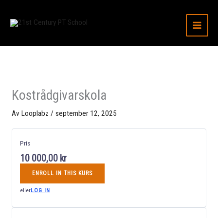
Avsnitt
ENERGI
MATSPJÄL
ENDOKRIN
KOLHYDRA
PROTEIN
FETT
VITAMINE
FRIA
TALLRIKS
KOSTTILL
Hoppa
SYSTEME
OCH
RADIKALE
till
MINERALE
OCH
innehåll
ANTIOXID
Kostrådgivarskola
Av
Looplabz
/
september 12, 2025
Pris
10 000,00 kr
ENROLL IN THIS KURS
eller
LOG IN