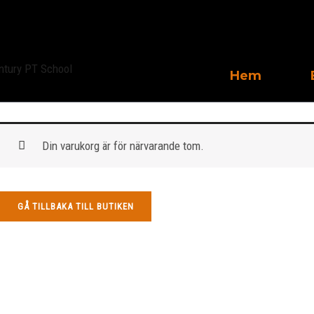
Hoppa
till
innehåll
Hem
Din varukorg är för närvarande tom.
GÅ TILLBAKA TILL BUTIKEN