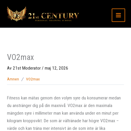
Hoppa
till
innehåll
VO2max
Av
21st Moderator
/
maj 12, 2026
Ämnen
VO2max
Fitness kan mätas genom den volym syre du konsumerar medan
du anstränger dig på din maxnivå. VO2max är den maximala
mängden syre i millimeter man kan använda under en minut per
kilogram kroppsvikt. De som är vältränade har högre VO2max –
värde och kan träna mer intensivt än de som inte är lika