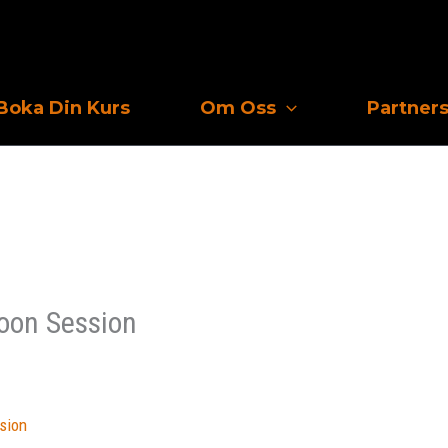
Boka Din Kurs
Om Oss
Partner
noon Session
sion