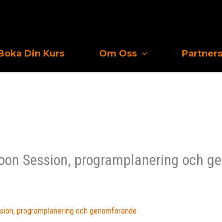
Boka Din Kurs
Om Oss
Partner
noon Session, programplanering och 
ssion, programplanering och genomförande