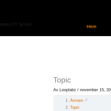
Hoppa
till
innehåll
Hem
Topic
Av
Looplabz
/
november 15, 2
Ämnen
Topic