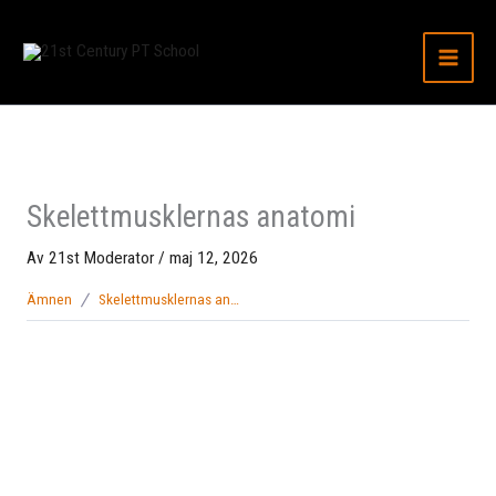
Hoppa
till
innehåll
Skelettmusklernas anatomi
Av
21st Moderator
/
maj 12, 2026
Ämnen
Skelettmusklernas anatomi