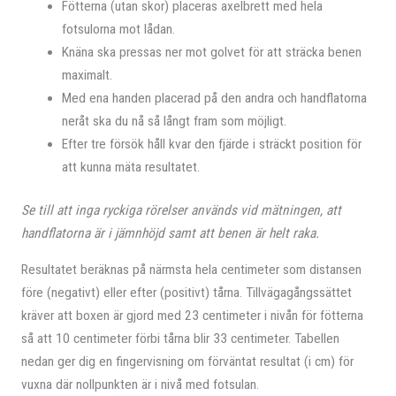
Fötterna (utan skor) placeras axelbrett med hela
fotsulorna mot lådan.
Knäna ska pressas ner mot golvet för att sträcka benen
maximalt.
Med ena handen placerad på den andra och handflatorna
neråt ska du nå så långt fram som möjligt.
Efter tre försök håll kvar den fjärde i sträckt position för
att kunna mäta resultatet.
Se till att inga ryckiga rörelser används vid mätningen, att
handflatorna är i jämnhöjd samt att benen är helt raka.
Resultatet beräknas på närmsta hela centimeter som distansen
före (negativt) eller efter (positivt) tårna. Tillvägagångssättet
kräver att boxen är gjord med 23 centimeter i nivån för fötterna
så att 10 centimeter förbi tårna blir 33 centimeter. Tabellen
nedan ger dig en fingervisning om förväntat resultat (i cm) för
vuxna där nollpunkten är i nivå med fotsulan.