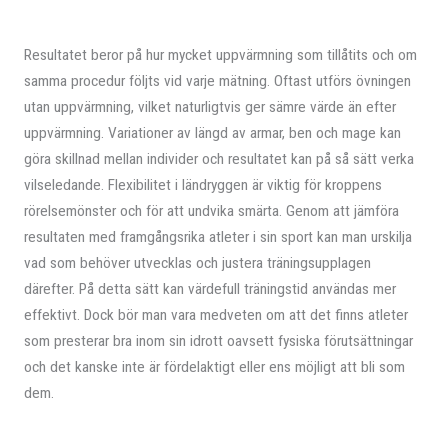
Resultatet beror på hur mycket uppvärmning som tillåtits och om
samma procedur följts vid varje mätning. Oftast utförs övningen
utan uppvärmning, vilket naturligtvis ger sämre värde än efter
uppvärmning. Variationer av längd av armar, ben och mage kan
göra skillnad mellan individer och resultatet kan på så sätt verka
vilseledande. Flexibilitet i ländryggen är viktig för kroppens
rörelsemönster och för att undvika smärta. Genom att jämföra
resultaten med framgångsrika atleter i sin sport kan man urskilja
vad som behöver utvecklas och justera träningsupplagen
därefter. På detta sätt kan värdefull träningstid användas mer
effektivt. Dock bör man vara medveten om att det finns atleter
som presterar bra inom sin idrott oavsett fysiska förutsättningar
och det kanske inte är fördelaktigt eller ens möjligt att bli som
dem.