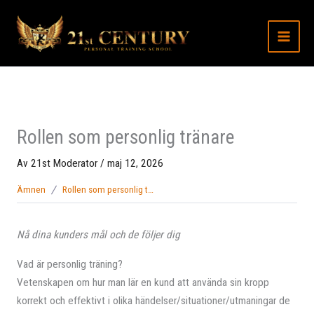
Hoppa
till
innehåll
Rollen som personlig tränare
Av
21st Moderator
/
maj 12, 2026
Ämnen
Rollen som personlig tränare
Nå dina kunders mål och de följer dig
Vad är personlig träning?
Vetenskapen om hur man lär en kund att använda sin kropp
korrekt och effektivt i olika händelser/situationer/utmaningar de