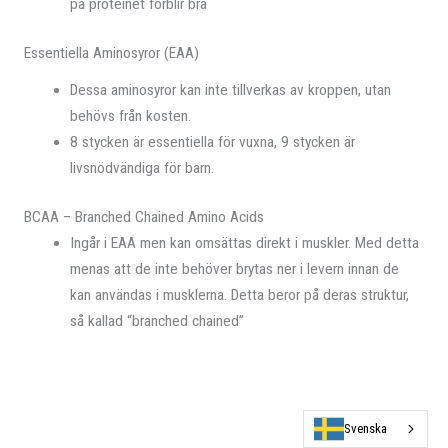
på proteinet förblir bra
Essentiella Aminosyror (EAA)
Dessa aminosyror kan inte tillverkas av kroppen, utan
behövs från kosten.
8 stycken är essentiella för vuxna, 9 stycken är
livsnödvändiga för barn.
ВСАА – Branched Chained Amino Acids
Ingår i EAA men kan omsättas direkt i muskler. Med detta
menas att de inte behöver brytas ner i levern innan de
kan användas i musklerna. Detta beror på deras struktur,
så kallad “branched chained”
Svenska