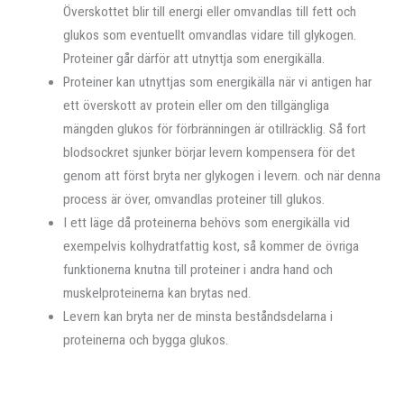
Överskottet blir till energi eller omvandlas till fett och
glukos som eventuellt omvandlas vidare till glykogen.
Proteiner går därför att utnyttja som energikälla.
Proteiner kan utnyttjas som energikälla när vi antigen har
ett överskott av protein eller om den tillgängliga
mängden glukos för förbränningen är otillräcklig. Så fort
blodsockret sjunker börjar levern kompensera för det
genom att först bryta ner glykogen i levern. och när denna
process är över, omvandlas proteiner till glukos.
I ett läge då proteinerna behövs som energikälla vid
exempelvis kolhydratfattig kost, så kommer de övriga
funktionerna knutna till proteiner i andra hand och
muskelproteinerna kan brytas ned.
Levern kan bryta ner de minsta beståndsdelarna i
proteinerna och bygga glukos.