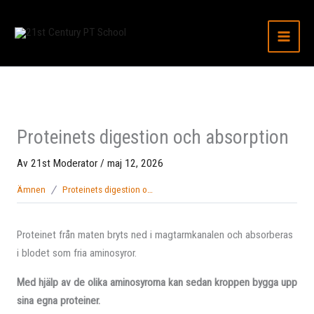
Hoppa
till
innehåll
Proteinets digestion och absorption
Av
21st Moderator
/
maj 12, 2026
Ämnen
Proteinets digestion och absorption
Proteinet från maten bryts ned i magtarmkanalen och absorberas
i blodet som fria aminosyror.
Med hjälp av de olika aminosyrorna kan sedan kroppen bygga upp
sina egna proteiner.