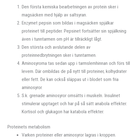
Den första kemiska bearbetningen av protein sker i
magsäcken med hjälp av saltsyran.
Enzymet pepsin som bildas i magsäcken spjälkar
proteinet till peptider. Pepsinet fortsätter sin spjälkning
även i tunntarmen om pH är tillräckligt lågt.
Den största och avslutande delen av
proteinnedbrytningen sker i tunntarmen.
Aminosyrorna tas sedan upp i tarmslemhinnan och förs till
levern. Där ombildas de på nytt till proteiner, kolhydrater
eller fett. De kan också släppas ut i blodet som fria
aminosyror.
S.k. grenade aminosyror omsätts i muskeln. Insulinet
stimulerar upptaget och har på så sätt anabola effekter.
Kortisol och glukagon har katabola effekter.
Proteinets metabolism
Varken proteiner eller aminosyror lagras i kroppen.