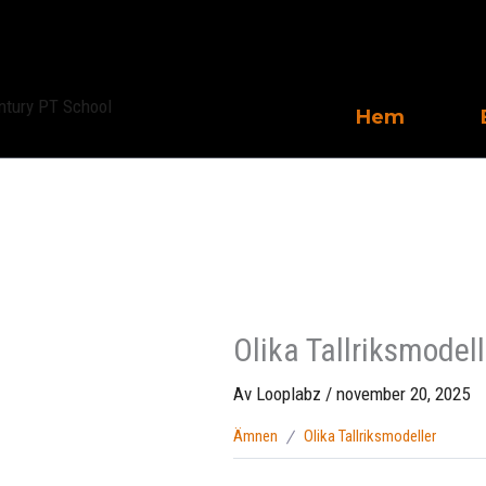
Hoppa
till
innehåll
Hem
Olika Tallriksmodell
Av
Looplabz
/
november 20, 2025
Ämnen
Olika Tallriksmodeller