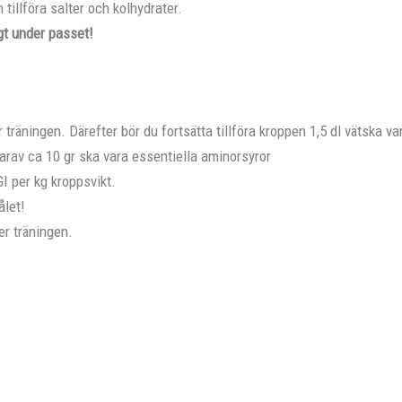
tillföra salter och kolhydrater.
igt under passet!
r träningen. Därefter bör du fortsätta tillföra kroppen 1,5 dl vätska var
varav ca 10 gr ska vara essentiella aminorsyror
I per kg kroppsvikt.
ålet!
er träningen.