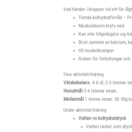
Vad händer i kroppen vid ett för låg
Tömda kolhydratförråd – Pr
Muskulaturen bryts ned
Kan inte tillgodogöra sig tr
Brist symtom av kalcium, ka
till muskelkramper
Risken för förkylningar och
Före aktivitet/träning
Vätskebalans.
4-6 dl, 2-3 timmar i
Huvudmål
3-4 timmar innan.
Mellanmål
1 timme innan: 30-50g k
Under aktivitet/träning
Vatten vs kolhydratdryck
Vatten räcker som dryck