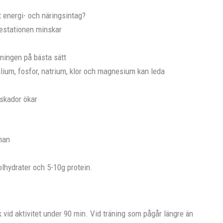
t energi- och näringsintag?
estationen minskar
äningen på bästa sätt
lium, fosfor, natrium, klor och magnesium kan leda
 skador ökar
nnan
olhydrater och 5-10g protein.
 vid aktivitet under 90 min. Vid träning som pågår längre än