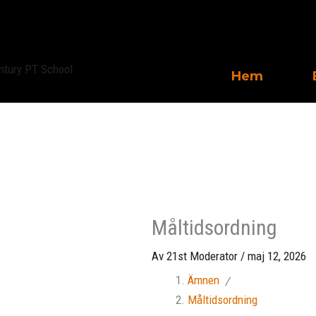
Hoppa
till
innehåll
Hem
Måltidsordning
Av
21st Moderator
/
maj 12, 2026
Ämnen
Måltidsordning