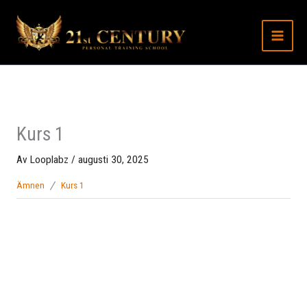
Hoppa
till
innehåll
Kurs 1
Av
Looplabz
/
augusti 30, 2025
Ämnen
Kurs 1