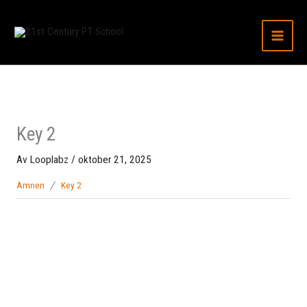
Hoppa
till
innehåll
Key 2
Av
Looplabz
/
oktober 21, 2025
Ämnen
Key 2