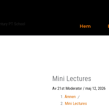
Hoppa
till
innehåll
Hem
Mini Lectures
Av
21st Moderator
/
maj 12, 2026
Ämnen
Mini Lectures