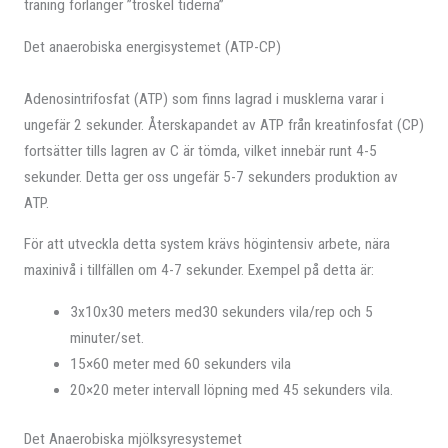
träning förlänger ”tröskel tiderna”
Det anaerobiska energisystemet (ATP-CP)
Adenosintrifosfat (ATP) som finns lagrad i musklerna varar i
ungefär 2 sekunder. Återskapandet av ATP från kreatinfosfat (CP)
fortsätter tills lagren av C är tömda, vilket innebär runt 4-5
sekunder. Detta ger oss ungefär 5-7 sekunders produktion av
ATP.
För att utveckla detta system krävs högintensiv arbete, nära
maxinivå i tillfällen om 4-7 sekunder. Exempel på detta är:
3x10x30 meters med30 sekunders vila/rep och 5
minuter/set.
15×60 meter med 60 sekunders vila
20×20 meter intervall löpning med 45 sekunders vila.
Det Anaerobiska mjölksyresystemet