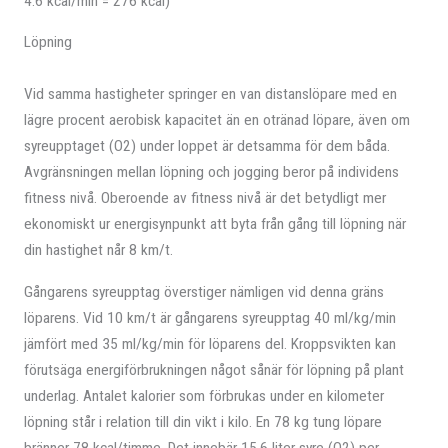
4.6 kcal/min = 276 kcal)
Löpning
Vid samma hastigheter springer en van distanslöpare med en
lägre procent aerobisk kapacitet än en otränad löpare, även om
syreupptaget (O2) under loppet är detsamma för dem båda.
Avgränsningen mellan löpning och jogging beror på individens
fitness nivå. Oberoende av fitness nivå är det betydligt mer
ekonomiskt ur energisynpunkt att byta från gång till löpning när
din hastighet når 8 km/t.
Gångarens syreupptag överstiger nämligen vid denna gräns
löparens. Vid 10 km/t är gångarens syreupptag 40 ml/kg/min
jämfört med 35 ml/kg/min för löparens del. Kroppsvikten kan
förutsäga energiförbrukningen något sånär för löpning på plant
underlag. Antalet kalorier som förbrukas under en kilometer
löpning står i relation till din vikt i kilo. En 78 kg tung löpare
bränner 78 kcal/timme. Det innebär 15.6 liter syre (O2) per