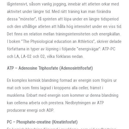
lågintensivt, såsom vanlig jogging, innebär att atleten orkar med
aktivitet under längre tid. Med rätt träning kan man förändra
dessa ”mönster”, få sprinten att löpa under en längre tidsperiod
och den uthållige atleten att hålla hög intensitet under en viss tid.
Det finns en relation mellan träningsintensiteten och energikällan.
I boken ”The Physiological education an Athletics”, skriver delade
författarna in typer av löpning i följande ”energivägar”: ATP-PC
och LA, LA-02 och 02, vilka förklaras nedan.
ATP – Adenosine Triphosfate (Adenosintrifosfat)
En komplex kemisk blandning formad av energin som frigörs ur
mat och som finns lagrad i kroppens alla celler, främst i
musklerna. Enbart med energin som kommer ur denna blandning
kan cellerna arbeta och prestera. Nedbrytningen av ATP
producerar energi och ADP.
PC – Phosphate-creatine (Kreatinfosfat)