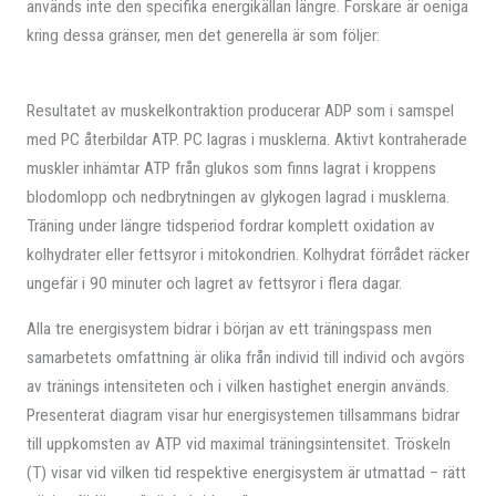
används inte den specifika energikällan längre. Forskare är oeniga
kring dessa gränser, men det generella är som följer:
Resultatet av muskelkontraktion producerar ADP som i samspel
med PC återbildar ATP. PC lagras i musklerna. Aktivt kontraherade
muskler inhämtar ATP från glukos som finns lagrat i kroppens
blodomlopp och nedbrytningen av glykogen lagrad i musklerna.
Träning under längre tidsperiod fordrar komplett oxidation av
kolhydrater eller fettsyror i mitokondrien. Kolhydrat förrådet räcker
ungefär i 90 minuter och lagret av fettsyror i flera dagar.
Alla tre energisystem bidrar i början av ett träningspass men
samarbetets omfattning är olika från individ till individ och avgörs
av tränings intensiteten och i vilken hastighet energin används.
Presenterat diagram visar hur energisystemen tillsammans bidrar
till uppkomsten av ATP vid maximal träningsintensitet. Tröskeln
(T) visar vid vilken tid respektive energisystem är utmattad – rätt