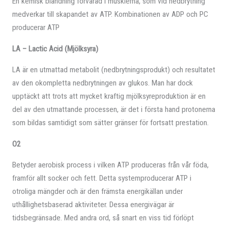
En kemisk blandning förvarad i musklerna, som vid nedbrytning
medverkar till skapandet av ATP. Kombinationen av ADP och PC
producerar ATP
LA – Lactic Acid (Mjölksyra)
LA är en utmattad metabolit (nedbrytningsprodukt) och resultatet
av den okompletta nedbrytningen av glukos. Man har dock
upptäckt att trots att mycket kraftig mjölksyreproduktion är en
del av den utmattande processen, är det i första hand protonerna
som bildas samtidigt som sätter gränser för fortsatt prestation.
O2
Betyder aerobisk process i vilken ATP produceras från vår föda,
framför allt socker och fett. Detta systemproducerar ATP i
otroliga mängder och är den främsta energikällan under
uthållighetsbaserad aktiviteter. Dessa energivägar är
tidsbegränsade. Med andra ord, så snart en viss tid förlöpt