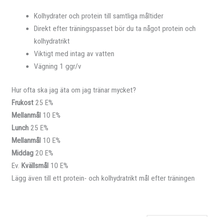
Kolhydrater och protein till samtliga måltider
Direkt efter träningspasset bör du ta något protein och
kolhydratrikt
Viktigt med intag av vatten
Vägning 1 ggr/v
Hur ofta ska jag äta om jag tränar mycket?
Frukost
25 E%
Mellanmål
10 E%
Lunch
25 E%
Mellanmål
10 E%
Middag
20 E%
Ev.
Kvällsmål
10 E%
Lägg även till ett protein- och kolhydratrikt mål efter träningen