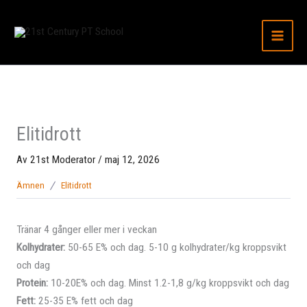
Hoppa
till
innehåll
Elitidrott
Av
21st Moderator
/
maj 12, 2026
Ämnen
Elitidrott
Tränar 4 gånger eller mer i veckan
Kolhydrater:
50-65 E% och dag. 5-10 g kolhydrater/kg kroppsvikt
och dag
Protein:
10-20E% och dag. Minst 1.2-1,8 g/kg kroppsvikt och dag
Fett:
25-35 E% fett och dag