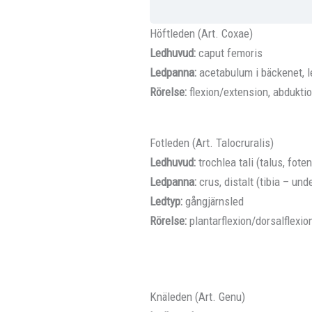
Höftleden (Art. Coxae)
Ledhuvud:
caput femoris
Ledpanna:
acetabulum i bäckenet, l
Rörelse:
flexion/extension, abduktio
Fotleden (Art. Talocruralis)
Ledhuvud:
trochlea tali (talus, foten
Ledpanna:
crus, distalt (tibia – un
Ledtyp:
gångjärnsled
Rörelse:
plantarflexion/dorsalflexion
Knäleden (Art. Genu)