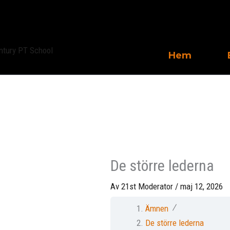
Hoppa
till
innehåll
Hem
De större lederna
Av
21st Moderator
/
maj 12, 2026
Ämnen
De större lederna