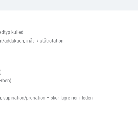
edtyp kulled
n/adduktion, inåt- / utåtrotation
)
derben)
, supination/pronation – sker lägre ner i leden