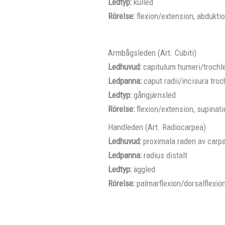
Ledtyp:
kulled
Rörelse:
flexion/extension, abduktio
Armbågsleden (Art. Cubiti)
Ledhuvud:
capitulum humeri/trochl
Ledpanna:
caput radii/incisura troc
Ledtyp:
gångjärnsled
Rörelse:
flexion/extension, supinati
Handleden (Art. Radiocarpea)
Ledhuvud:
proximala raden av carp
Ledpanna:
radius distalt
Ledtyp:
äggled
Rörelse:
palmarflexion/dorsalflexion