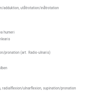
n/adduktion, utåtrotation/inåtrotation
ea humeri
hlearis
on/pronation (art. Radio-ulnaris)
alben
, radialflexion/ulnarflexion, supination/pronation