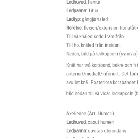
Ledhuvud:
Femur
Ledpanna:
Tibia
Ledtyp:
gångjärnsled
Rörelse:
flexion/extension lite utåtr
Till vä knäled sedd framifrån.
Till hö, knäled från insidan.
Nedan, bild på ledkapseln (synovia)
Knät har två korsband, bakre och frä
anteriort/medialt/inferiort. Det för
svullet knä. Posteriora korsbandet lö
bild nedan till vä visar ledkapseln 
Axelleden (Art. Humeri)
Ledhuvud:
caput humeri
Ledpanna:
cavitas glenoidalis