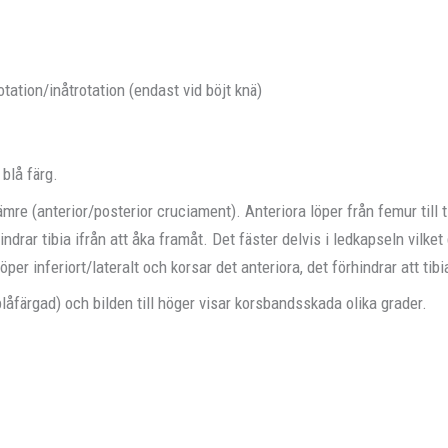
otation/inåtrotation (endast vid böjt knä)
 blå färg.
mre (anterior/posterior cruciament). Anteriora löper från femur till ti
hindrar tibia ifrån att åka framåt. Det fäster delvis i ledkapseln vilk
per inferiort/lateralt och korsar det anteriora, det förhindrar att tib
(blåfärgad) och bilden till höger visar korsbandsskada olika grader.