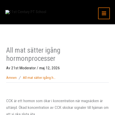
Hoppa
till
innehåll
All mat sätter igång
hormonprocesser
Av
21st Moderator
/
maj 12, 2026
Ämnen
All mat sätter igång hormonprocesser
CCK är ett hormon som ökar i koncentration när magsäcken är
uttänjd. Ökad koncentration av CCK skickar signaler till hjärnan om
att vi ska sluta äta.