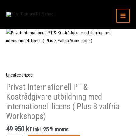
Hoppa
till
innehåll
Privat
Internationell
PT
&
Kostrådgivare
utbildning
Uncategorized
med
Privat Internationell PT &
internationell
Kostrådgivare utbildning med
licens
(
internationell licens ( Plus 8 valfria
Plus
Workshops)
8
valfria
49 950
kr
inkl. 25 % moms
Workshops)