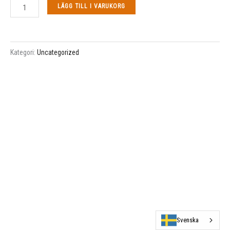
LÄGG TILL I VARUKORG
mängd
Kategori:
Uncategorized
Svenska