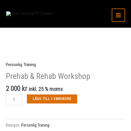
Hoppa
till
innehåll
Prehab
&
Rehab
Workshop
mängd
Personlig Träning
Prehab & Rehab Workshop
2 000
kr
inkl. 25 % moms
LÄGG TILL I VARUKORG
Kategori:
Personlig Träning