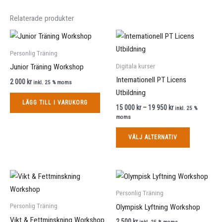
Relaterade produkter
Prisintervall:
Den
15
här
000 kr
Personlig Träning
till
produkten
Digitala kurser
Junior Träning Workshop
19
har
950 kr
Internationell PT Licens
2 000
kr
inkl. 25 % moms
flera
Utbildning
varianter.
LÄGG TILL I VARUKORG
15 000
kr
–
19 950
kr
inkl. 25 %
De
moms
olika
VÄLJ ALTERNATIV
alternative
kan
väljas
Den
på
här
produktsid
Personlig Träning
produkten
Personlig Träning
Olympisk Lyftning Workshop
har
Vikt & Fettminskning Workshop
2 500
kr