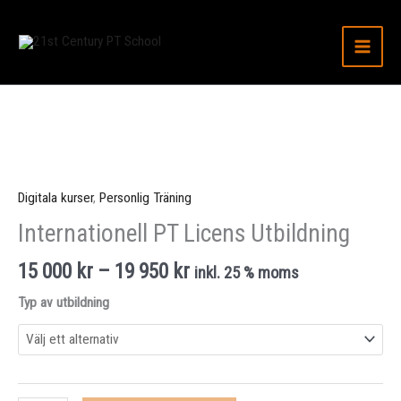
Hoppa
till
innehåll
Prisintervall:
Internationell
15
PT
000 kr
Licens
till
Utbildning
19
mängd
Digitala kurser
,
Personlig Träning
950 kr
Internationell PT Licens Utbildning
15 000
kr
–
19 950
kr
inkl. 25 % moms
Typ av utbildning