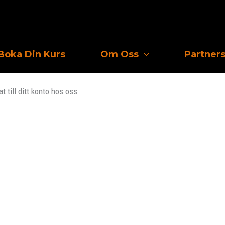
Obligatoriskt
Boka Din Kurs
Om Oss
Partner
at till ditt konto hos oss