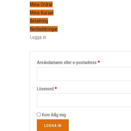
Mina Ordrar
Mina Kurser
Betalning
Nedladdningar
Logga in
Användarnamn eller e-postadress
*
Lösenord
*
Kom ihåg mig
LOGGA IN