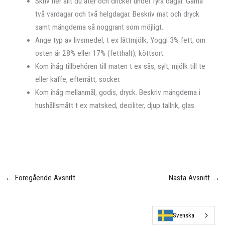
Skriv ner allt du äter och dricker under fyra dagar. Gärna
två vardagar och två helgdagar. Beskriv mat och dryck
samt mängderna så noggrant som möjligt.
Ange typ av livsmedel, t ex lättmjölk, Yoggi 3% fett, om
osten är 28% eller 17% (fetthalt), köttsort.
Kom ihåg tillbehören till maten t ex sås, sylt, mjölk till te
eller kaffe, efterrätt, socker.
Kom ihåg mellanmål, godis, dryck. Beskriv mängderna i
hushållsmått t ex matsked, deciliter, djup tallrik, glas.
←
Föregående Avsnitt
Nästa Avsnitt
→
Svenska