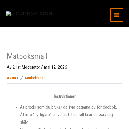
Hoppa
till
innehåll
Matboksmall
Av
21st Moderator
/
maj 12, 2026
Avsnitt
Matboksmall
Instruktioner
Ät precis som du brukar de fyra dagarna du för dagbok.
Åt inte “nyttigare” än vanligt. I så fall lurar du bara dig
själv.