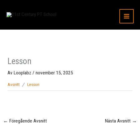
Hoppa
till
innehåll
Lesson
Av
Looplabz
/
november 15, 2025
Avsnitt
Lesson
←
Föregående Avsnitt
Nästa Avsnitt
→