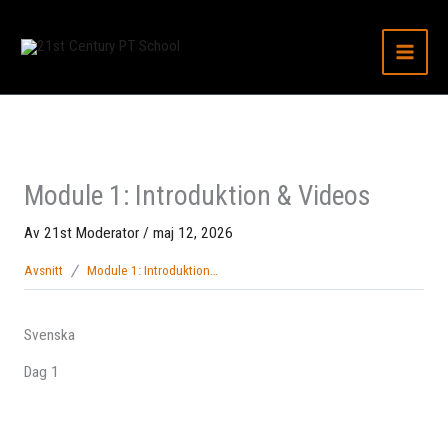
Hoppa
till
innehåll
Module 1: Introduktion & Videos
Av
21st Moderator
/
maj 12, 2026
Avsnitt
Module 1: Introduktion & Videos
Svenska
Dag 1