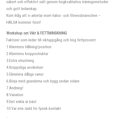
säkert och effektivt sätt genom högkvalitativa träningsmetoder
och gott ledarskap.
Kom ihåg att vi arbetar inom hälso- och fitnessbranschen –
HÄLSA kommer först!
Workshop om Vikt & FETTMINSKNING
Faktorer som leder till viktuppgång och hög fettprocent:
1.Klientens hållning/position
2.Klientens kroppsstruktur
3.Extra utrustning
4.Kroppsliga avvikelser
5.Eliminera dåliga vanor
6.Börja med grunderna och bygg sedan vidare
7.Andning!
8.Variation
9.Det enkla är bäst
10.Var inte rädd för fysisk kontakt