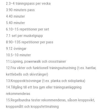
2.3–4 träningspass per vecka
3.90 minuters pass
4.40 minuter
5.40 minuter
6.10–15 repetitioner per set
7.1 set per muskelgrupp
8.90–135 repetitioner per pass
9.12 övningar
10.5–10 minuter
11.Löpning, powerwalk och crosstrainer
12.Fria vikter och funktionell träningsutrustning (t.ex. hantlar,
kettlebells och skivstänger)
13.Kroppsviktsövningar (t.ex. planka och sidoplanka)
14.Tillgång till ett bra gym eller träningsanläggning
rekommenderas
15.Regelbundna tester rekommenderas, såsom kroppsvikt,
kroppsmått och kroppsfettmätning