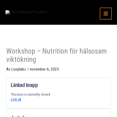
Avsnitt
ATT
Hoppa
HANTERA
till
RÄDSLA
innehåll
OCH
FELAKTIG
FÖRVÄNTN
Workshop – Nutrition för hälsosam
viktökning
Av
Looplabz
/
november 6, 2025
Länkad knapp
This kurs is currently closed
LOG IN