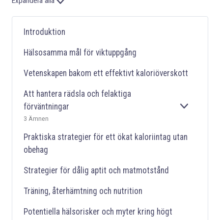
Expandera alla
Introduktion
Hälsosamma mål för viktuppgång
Vetenskapen bakom ett effektivt kaloriöverskott
Att hantera rädsla och felaktiga
förväntningar
E
3 Ämnen
X
P
Praktiska strategier för ett ökat kaloriintag utan
A
N
obehag
D
E
Strategier för dålig aptit och matmotstånd
R
A
Träning, återhämtning och nutrition
Potentiella hälsorisker och myter kring högt