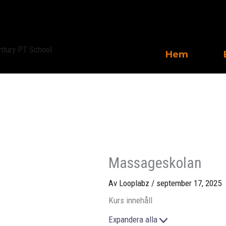
Avsnitt
Hoppa
till
innehåll
Hem
Massageskolan
Av
Looplabz
/
september 17, 2025
Kurs innehåll
Expandera alla