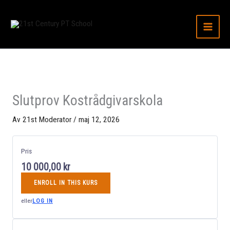
Hoppa
till
innehåll
Slutprov Kostrådgivarskola
Av
21st Moderator
/
maj 12, 2026
Pris
10 000,00 kr
ENROLL IN THIS KURS
eller
LOG IN