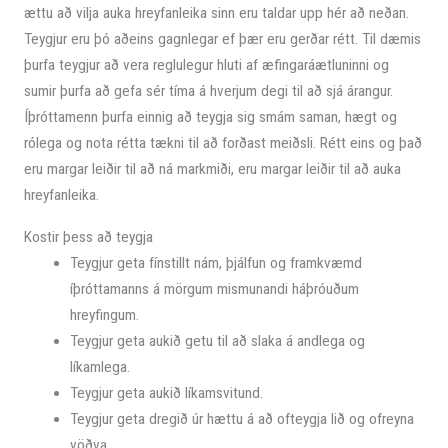
ættu að vilja auka hreyfanleika sinn eru taldar upp hér að neðan.
Teygjur eru þó aðeins gagnlegar ef þær eru gerðar rétt. Til dæmis
þurfa teygjur að vera reglulegur hluti af æfingaráætluninni og
sumir þurfa að gefa sér tíma á hverjum degi til að sjá árangur.
Íþróttamenn þurfa einnig að teygja sig smám saman, hægt og
rólega og nota rétta tækni til að forðast meiðsli. Rétt eins og það
eru margar leiðir til að ná markmiði, eru margar leiðir til að auka
hreyfanleika.
Kostir þess að teygja
Teygjur geta fínstillt nám, þjálfun og framkvæmd
íþróttamanns á mörgum mismunandi háþróuðum
hreyfingum.
Teygjur geta aukið getu til að slaka á andlega og
líkamlega.
Teygjur geta aukið líkamsvitund.
Teygjur geta dregið úr hættu á að ofteygja lið og ofreyna
vöðva.