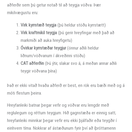
aðferðir sem þú getur notað til að teygja vöðva. Þær
mikilvægustu eru:
Virk kyrrstæð teygja
(þú heldur stöðu kyrrstætt)
Virk kraftmikil teygja
(þú gerir hreyfingar með það að
markmiði að auka hreyfigetu)
Óvirkar kyrrstæðar teygjur
(önnur aðili heldur
liðnum/vöðvanum í ákveðinni stöðu)
CAT aðferðin
(Þú ýtir, slakar svo á, á meðan annar aðili
teygir vöðvana þína)
Það er ekki vitað hvaða aðferð er best, en rök eru bæði með og á
móti flestum þeirra.
Hreyfanleiki batnar þegar vefir og vöðvar eru lengdir með
reglulegum og réttum teygjum. Hið gagnstæða er einnig satt;
hreyfanleiki minnkar þegar vefir eru ekki þjálfaðir eða teygðir í
einhvern tíma. Nokkrar af ástæðunum fyrir því að íþróttamenn