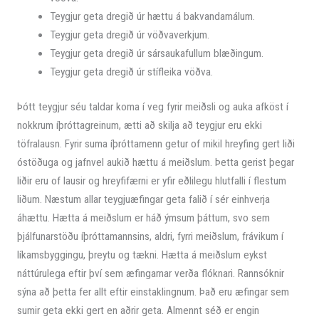
Teygjur geta dregið úr hættu á bakvandamálum.
Teygjur geta dregið úr vöðvaverkjum.
Teygjur geta dregið úr sársaukafullum blæðingum.
Teygjur geta dregið úr stífleika vöðva.
Þótt teygjur séu taldar koma í veg fyrir meiðsli og auka afköst í
nokkrum íþróttagreinum, ætti að skilja að teygjur eru ekki
töfralausn. Fyrir suma íþróttamenn getur of mikil hreyfing gert liði
óstöðuga og jafnvel aukið hættu á meiðslum. Þetta gerist þegar
liðir eru of lausir og hreyfifærni er yfir eðlilegu hlutfalli í flestum
liðum. Næstum allar teygjuæfingar geta falið í sér einhverja
áhættu. Hætta á meiðslum er háð ýmsum þáttum, svo sem
þjálfunarstöðu íþróttamannsins, aldri, fyrri meiðslum, frávikum í
líkamsbyggingu, þreytu og tækni. Hætta á meiðslum eykst
náttúrulega eftir því sem æfingarnar verða flóknari. Rannsóknir
sýna að þetta fer allt eftir einstaklingnum. Það eru æfingar sem
sumir geta ekki gert en aðrir geta. Almennt séð er engin