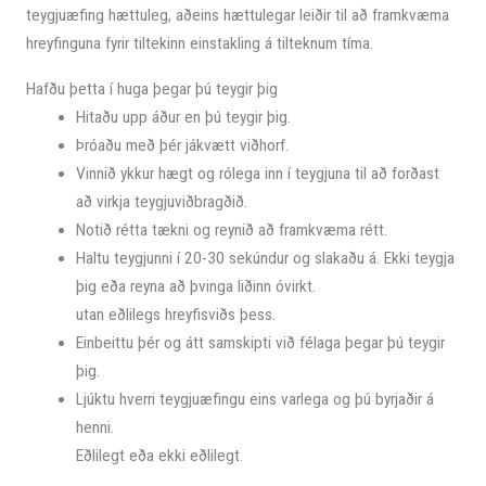
teygjuæfing hættuleg, aðeins hættulegar leiðir til að framkvæma
hreyfinguna fyrir tiltekinn einstakling á tilteknum tíma.
Hafðu þetta í huga þegar þú teygir þig
Hitaðu upp áður en þú teygir þig.
Þróaðu með þér jákvætt viðhorf.
Vinnið ykkur hægt og rólega inn í teygjuna til að forðast
að virkja teygjuviðbragðið.
Notið rétta tækni og reynið að framkvæma rétt.
Haltu teygjunni í 20-30 sekúndur og slakaðu á. Ekki teygja
þig eða reyna að þvinga liðinn óvirkt.
utan eðlilegs hreyfisviðs þess.
Einbeittu þér og átt samskipti við félaga þegar þú teygir
þig.
Ljúktu hverri teygjuæfingu eins varlega og þú byrjaðir á
henni.
Eðlilegt eða ekki eðlilegt.