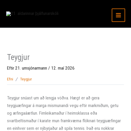
Fara
í
efni
Teygjur
Eftir
21. umsjónarmann
/
12. maí 2026
Efni
Teygjur
Teygjur snúast um að lengja vöðva. Hægt er að gera
teygjuæfingar á marga mismunandi vegu eftir markmiðum, getu
og æfingaáætlun. Fimleikamaður í heimsklassa eða
svartbeltismaður í karate mun framkvæma flóknari teygjuæfingar
en einhver sem er nýbyrjaður að spila tennis. Það eru nokkrar