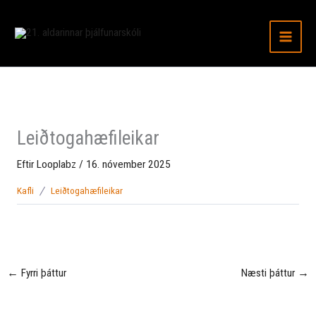
Fara
í
efni
Leiðtogahæfileikar
Eftir
Looplabz
/
16. nóvember 2025
Kafli
Leiðtogahæfileikar
←
Fyrri þáttur
Næsti þáttur
→